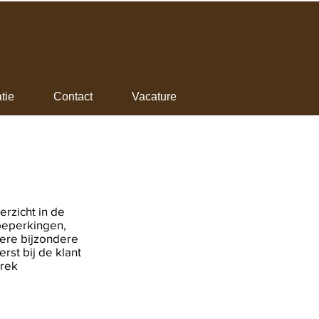
tie
Contact
Vacature
rzicht in de
, beperkingen,
dere bijzondere
rst bij de klant
prek