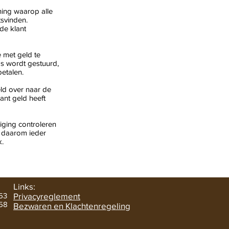
ing waarop alle
tsvinden.
de klant
e met geld te
s wordt gestuurd,
betalen.
ld over naar de
ant geld heeft
ging controleren
t daarom ieder
k.
Links:
53
Privacyreglement
 58
Bezwaren en Klachtenregeling