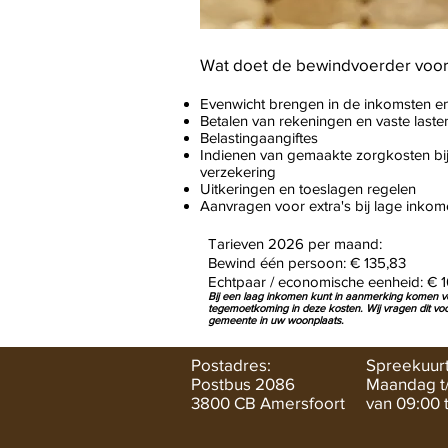
Wat doet de bewindvoerder voo
Evenwicht brengen in de inkomsten en
Betalen van rekeningen en vaste laste
Belastingaangiftes
Indienen van gemaakte zorgkosten bi
verzekering
Uitkeringen en toeslagen regelen
Aanvragen voor extra's bij lage inko
Tarieven 2026 per maand:
Bewind één persoon: € 135,83
Echtpaar / economische eenheid: € 
Bij een laag inkomen kunt in aanmerking komen v
tegemoetkoming in deze kosten. Wij vragen dit voo
gemeente in uw woonplaats.
Postadres:
Spreekuurt
Postbus 2086
Maandag t
3800 CB Amersfoort
van 09:00 t