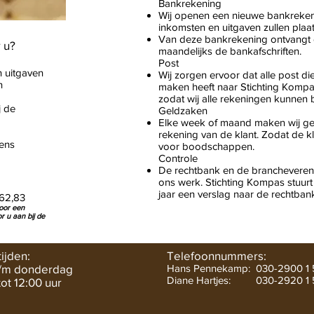
Bankrekening
Wij openen een nieuwe bankreken
inkomsten en uitgaven zullen plaa
Van deze bankrekening ontvangt 
r u?
maandelijks de bankafschriften.
Post
 uitgaven
Wij zorgen ervoor dat alle post di
n
maken heeft naar Stichting Kompa
zodat wij alle rekeningen kunnen 
j de
Geldzaken
Elke week of maand maken wij ge
rekening van de klant. Zodat de kl
mens
voor boodschappen.
Controle
De rechtbank en de branchevereni
ons werk. Stichting Kompas stuur
jaar een verslag naar de rechtban
162,83
oor een
r u aan bij de
ijden:
Telefoonnummers:
/m donderdag
Hans Pennekamp: 030-2900 1 
Diane Hartjes: 030-292
0 1
ot 12:00 uur